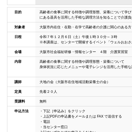
目的
高齢者の食事に関する特徴や調理形態、栄養について学び
にある器具を活用した手軽な調理方法を知ることで介護負
対象者
大阪市内在住・在勤・在学で高齢者の介護に関心のある方
日程
令和７年１２月６日（土）午後１時３０分～３時
※本講座は、センターで開催するイベント「ウェルおおさ
会場
大阪市社会福祉研修・情報センター ４階 介護実習室
内容
高齢者の食事に関する特徴や調理形態・栄養について
身体状況に応じたメニューや電子レンジを活用した手軽な
講師
大地の会（大阪市在住地域活動栄養士の会）
定員
先着２０人
受講料
無料
申込方法
・下記［申込み］をクリック
・上記PDFの申込書をメールまたは FAX で送信する
・電話
・当センター窓口