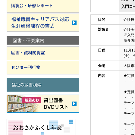
入門コ
目的
介護技
対象者
介護実
※入門
※介護
日程
11月1
(土)
会場
大阪市
内容
★定員
・・・
介護
★定員
・・・
テーマ
・・・
テーマ
・・・
テーマ
・・・