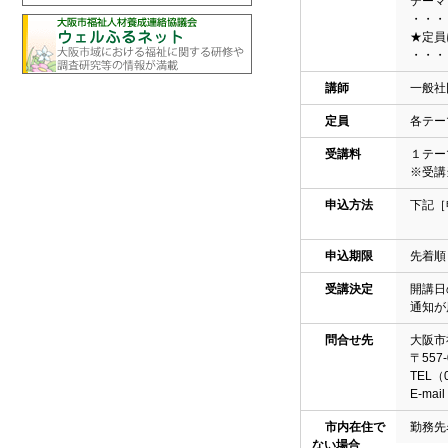
テーマ
・・・
★定員
・・・
講師
一般社
定員
各テー
受講料
１テー
※受講
申込方法
下記［
申込期限
先着順
受講決定
開講日
通知が
問合せ先
大阪市
〒557
TEL（
E-mai
市内在住で
勤務先
ない場合