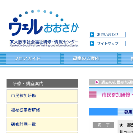
★一部定
別コース