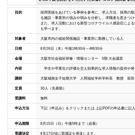
目的
採用実績をあげている事例を参考に、求人方法、採用の取
る施設・事業所の強みや弱みを分析し、求職者を惹きつけ
また、求人活動における新型コロナウイルス感染症による
も学べます。
対象者
大阪市内の福祉関係施設・事業所に勤務している人
日程
8月26日（木）午後1時30分～4時30分
会場
大阪市社会福祉研修・情報センター 5階 大会議室
内容
学生や卒業生の評価を交え効果的な求人情報の提供や発
講師
大阪城南女子短期大学 人間福祉学科学科長 教授 前田
定員
30人（先着順）
受講料
無料
申込方法
下記［申込み］をクリックまたは 上記PDFの申込書に記
申込期限
8月15日（日）午後5時まで（必着）
受講決定
8月17日頃に受講証を発送します。